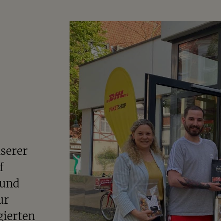
serer
f
 und
ur
gierten