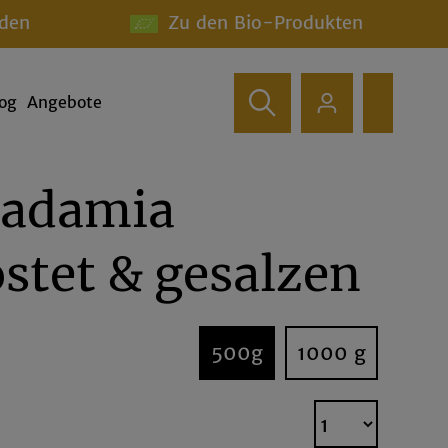
den
Zu den Bio-Produkten
log
Angebote
adamia
stet & gesalzen
500g
1000 g