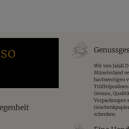
o
.
unter unseren
Macadamianüssen
.
 so
Genussges
Wir von Jalall 
Münsterland ve
hochwertigen 
Trüffelpralinen
Genuss, Qualit
Verpackungen si
legenheit
Geschenkpapier
schenken.