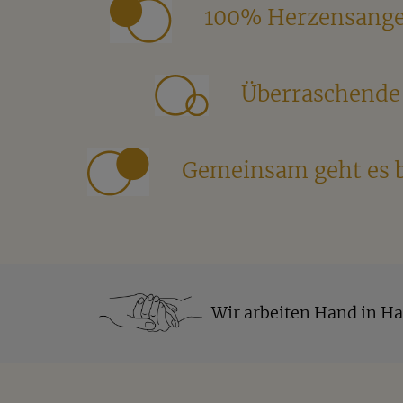
100% Herzensange
Überraschende 
Gemeinsam geht es 
Wir arbeiten Hand in H