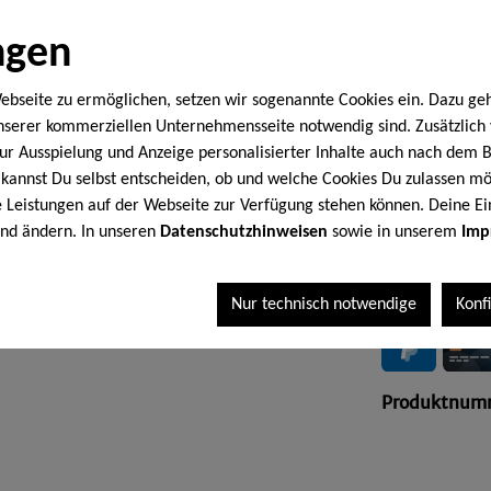
In 1-3 T
ngen
20,
ebseite zu ermöglichen, setzen wir sogenannte Cookies ein. Dazu ge
unserer kommerziellen Unternehmensseite notwendig sind. Zusätzlic
 zur Ausspielung und Anzeige personalisierter Inhalte auch nach dem
kannst Du selbst entscheiden, ob und welche Cookies Du zulassen mö
Inhalt:
0.5 Kil
le Leistungen auf der Webseite zur Verfügung stehen können. Deine Ei
* Preise inkl.
end ändern. In unseren
Datenschutzhinweisen
sowie in unserem
Imp
I
Nur technisch notwendige
Konf
Produktnum