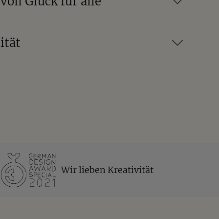
oll Glück für alle
ität
Wir lieben Kreativität