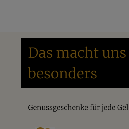
ungesalzen
oder unsere
Macadamia bi
Entdecke Deine Lieblings-Macadamia 
Das macht uns
besonders
Genussgeschenke für jede Ge