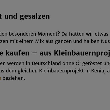
 und gesalzen
 den besonderen Moment? Da hätten wir etwas 
lzen mit einem Mix aus ganzen und halben Nus
 kaufen – aus Kleinbauernproj
en werden in Deutschland ohne Öl geröstet un
s dem gleichen Kleinbauernprojekt in Kenia, 
e
beziehen.
stet so teuer?
ch die so feine und wohlschmeckende Macadami