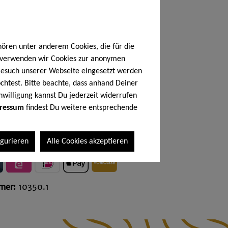
agen bei Dir
90
hören unter anderem Cookies, die für die
€*
h verwenden wir Cookies zur anonymen
 Besuch unserer Webseite eingesetzt werden
chtest. Bitte beachte, dass anhand Deiner
ogramm
(41,80 €* / 1 Kilogramm)
nwilligung kannst Du jederzeit widerrufen
 MwSt. zzgl. Versandkosten
ressum
findest Du weitere entsprechende
n den Warenkorb
igurieren
Alle Cookies akzeptieren
mer:
10350.1