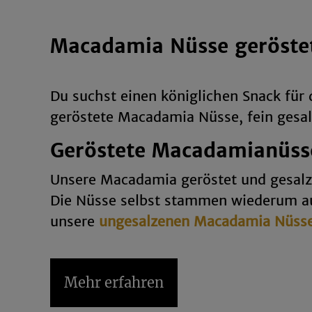
Macadamia Nüsse geröstet
Du suchst einen königlichen Snack für
geröstete Macadamia Nüsse, fein gesa
Geröstete Macadamianüsse
Unsere Macadamia geröstet und gesalz
Die Nüsse selbst stammen wiederum au
unsere
ungesalzenen Macadamia Nüss
Warum sind Macadamia gerö
Mehr erfahren
„Die Königin der Nüsse!“, so darf si