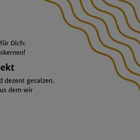
für Dich:
skernen!
ekt
d dezent gesalzen.
aus dem wir
a aus gutem Grund