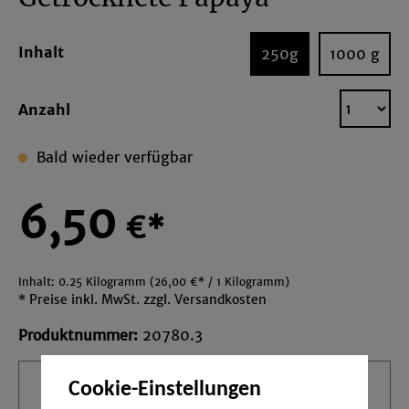
Inhalt
250g
1000 g
Anzahl
Bald wieder verfügbar
6,50
€*
Inhalt:
0.25 Kilogramm
(26,00 €* / 1 Kilogramm)
* Preise inkl. MwSt. zzgl. Versandkosten
Produktnummer:
20780.3
Cookie-Einstellungen
Ihre Email