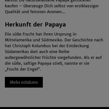
kannst Du naturbelassene Papaya getrocknet
und in den Cookie-Einstellungen
kaufen – überzeuge Dich selbst von erstklassiger
entsprechend ändern. In unseren
Qualität und feinsten Aromen...
Datenschutzhinweisen
sowie in unserem
Impressum
findest Du weitere entsprechende
Herkunft der Papaya
Informationen.
Die süße Frucht hat ihren Ursprung in
Mittelamerika und Südmexiko. Der Geschichte nach
hat Christoph Kolumbus bei der Entdeckung
Südamerikas dort auch eine Reihe
außergewöhnlicher Früchte vorgefunden. Als er auf
die süße, saftige Papaya stieß, nannte er sie
„Frucht der Engel“.
Und auch heutzutage verführt die getrocknete
Papaya weltweit Menschen mit ihrem süßen und
Mehr erfahren
aromatischen Geschmack.
Getrocknete Papaya als exotische
Trockenfrucht für Genießer