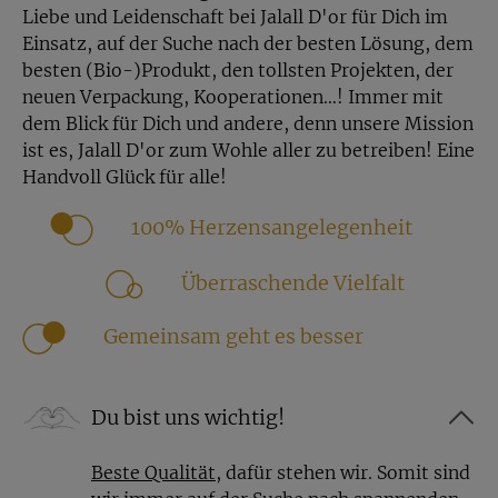
Zink, Niacin, Vitamin A und C. Ebenfalls versorgt
Liebe und Leidenschaft bei Jalall D'or für Dich im
das in der Papaya enthaltene Beta-Carotin, das
Einsatz, auf der Suche nach der besten Lösung, dem
eine Vorstufe des Vitamin A ist, unserem Körper
besten (Bio-)Produkt, den tollsten Projekten, der
mit wichtigen Mikronährstoffen.
neuen Verpackung, Kooperationen…! Immer mit
Außerdem enthalten Papayas in ihrer Schale und
dem Blick für Dich und andere, denn unsere Mission
den Kernen das Enzym Papain. Es hilft der Pflanze
ist es, Jalall D'or zum Wohle aller zu betreiben! Eine
bei der Abwehr vor Schädlingen und wird auch in
Handvoll Glück für alle!
der Alternativmedizin eingesetzt, hat jedoch noch
keine wissenschaftlich belegte Wirkung.
100% Herzensangelegenheit
Kalorien der getrockneten
Überraschende Vielfalt
Papaya
Gemeinsam geht es besser
Unsere getrockneten Papayas haben rund 370 kcal
pro 100 Gramm Papaya.
Das ist ein eher hoher
Kaloriengehalt für Trockenfrüchte, doch verglichen
Du bist uns wichtig!
mit 100 Gramm-Tafel Vollmilchschokolade stellt
die exotische Nascherei trotzdem noch eine fruchtig
Beste Qualität
, dafür stehen wir. Somit sind
süße und kalorienärmere Alternative dar. Lass Dich