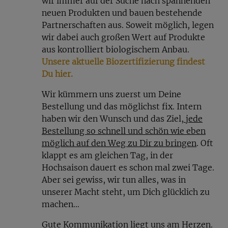
wir immer auf der Suche nach spannenden
überraschen von der getrockneten Papaya als
neuen Produkten und bauen bestehende
leckere Süßigkeiten-Alternative.
Partnerschaften aus. Soweit möglich, legen
wir dabei auch großen Wert auf Produkte
Wie lagert man getrocknete
aus kontrolliert biologischem Anbau.
Unsere aktuelle Biozertifizierung findest
Papaya?
Du hier.
Da es sich um ein unbehandeltes Naturprodukt
Wir kümmern uns zuerst um Deine
handelt, empfiehlt es sich, die getrocknete Papaya
Bestellung und das möglichst fix. Intern
möglichst trocken an einem kühlen und
haben wir den Wunsch und das Ziel
, jede
lichtgeschützten Ort zu lagern. So lässt sich
Bestellung so schnell und schön wie eben
sicherstellen, dass die Frucht ohne Qualitätsverlust
möglich auf den Weg zu Dir zu bringen
. Oft
mindestens 6 Monate haltbar und lecker bleibt.
klappt es am gleichen Tag, in der
Hochsaison dauert es schon mal zwei Tage.
Aber sei gewiss, wir tun alles, was in
unserer Macht steht, um Dich glücklich zu
machen…
Gute Kommunikation
liegt uns am Herzen.