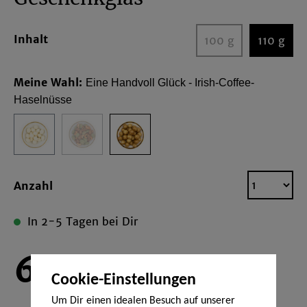
Inhalt
100 g
110 g
Meine Wahl:
Eine Handvoll Glück - Irish-Coffee-
Haselnüsse
Anzahl
In 2-5 Tagen bei Dir
6,90
€*
Cookie-Einstellungen
Um Dir einen idealen Besuch auf unserer