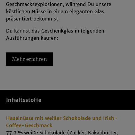
Geschmacksexplosionen, während Du unsere
entsprechend ändern. In unseren
köstlichen Nüsse in einem eleganten Glas
Datenschutzhinweisen
sowie in unserem
präsentiert bekommst.
Impressum
findest Du weitere entsprechende
Informationen.
Du kannst das Geschenkglas in folgenden
Ausführungen kaufen:
Eine Handvoll Freude: Kokosmandeln in weißer
Schokolade
Mehr erfahren
Eine Handvoll Glück: Haselnüsse in Irish-
Coffee-Schokolade
Eine Handvoll Glück: pikante Nussmischung
Feuer und Flamme
Jede Nuss ist sorgfältig mit hochwertigen Zutaten
Inhaltsstoffe
umhüllt, um ein harmonisches Zusammenspiel von
süß oder salzig und knackig zu kreieren. Unsere
Haselnüsse mit weißer Schokolade und Irish-
Geschenkgläser mit schokolierten Nüssen oder
Coffee-Geschmack
unserer pikant-salzigen Nussmischung Feuer und
77,2 % weiße Schokolade (Zucker, Kakaobutter,
Flamme sind sowohl ein Fest für den Gaumen als