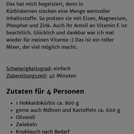
Das hat mich begeistert, denn in
Einwilligung kannst Du jederzeit widerrufen
Kürbiskernen stecken eine Menge wertvoller
und in den Cookie-Einstellungen
Inhaltsstoffe. So protzen sie mit Eisen, Magnesium,
entsprechend ändern. In unseren
Phosphor und Zink. Auch ihr Anteil an Vitamin E ist
Datenschutzhinweisen
sowie in unserem
beachtlich. Glücklich und dankbar war ich mal
Impressum
findest Du weitere entsprechende
wieder für meinen Vitamix :) Das ist ein toller
Informationen.
Mixer, der viel möglich macht.
Schwierigkeitsgrad
: einfach
Zubereitungszeit
: 45 Minuten
Zutaten für 4 Personen
1 Hokkaidokürbis ca. 800 g
gerne auch Möhren und Kartoffeln ca. 600 g
Olivenöl
Zwiebeln
Knoblauch nach Bedarf