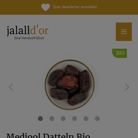
Zum Newsletter anmelden
BIO
Medjool Datteln Bio