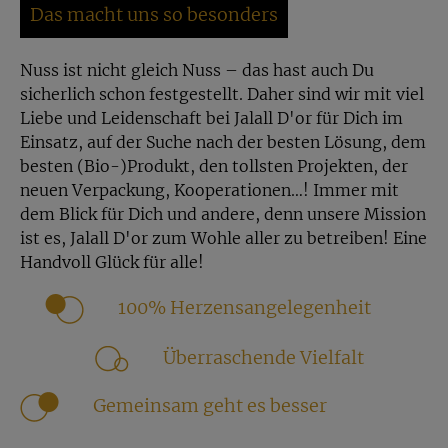
Ob als Aufstrich mit Frischkäse, z. B. als
Das macht uns so besonders
Datteldip
,
im Kuchen als Süßungsmittel, im Nachtisch, mit
Ziegenkäse gefüllt oder im Auflauf – die Datteln
Nuss ist nicht gleich Nuss – das hast auch Du
Medjool lassen sich vielfältig einsetzen.
sicherlich schon festgestellt. Daher sind wir mit viel
Liebe und Leidenschaft bei Jalall D'or für Dich im
Unser Tipp: Falls Dir einige Nüsse und
Einsatz, auf der Suche nach der besten Lösung, dem
Trockenfrüchte einmal ans Haltbarkeitsdatum
besten (Bio-)Produkt, den tollsten Projekten, der
näherrücken, kannst Du in Verbindung mit unseren
neuen Verpackung, Kooperationen…! Immer mit
Medjool Datteln sehr leckere und
dem Blick für Dich und andere, denn unsere Mission
kreative
Energiekugeln
herstellen. Probiere es aus,
ist es, Jalall D'or zum Wohle aller zu betreiben! Eine
sie kommen immer gut an!
Handvoll Glück für alle!
Auch im grünen Smoothie oder warmen
100% Herzensangelegenheit
Getreidebrei können unsere Medjool Datteln Bio
aufgrund ihrer herrlichen Süße den Honig ersetzen.
Überraschende Vielfalt
Gemeinsam geht es besser