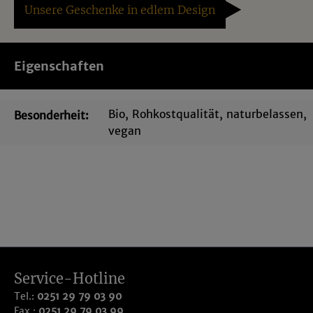
Unsere Geschenke in edlem Design
Eigenschaften
Bio
, Rohkostqualität
, naturbelassen
,
Besonderheit:
vegan
Service-Hotline
Tel.:
0251 29 79 03 90
Fax.:
0251 29 79 03 99