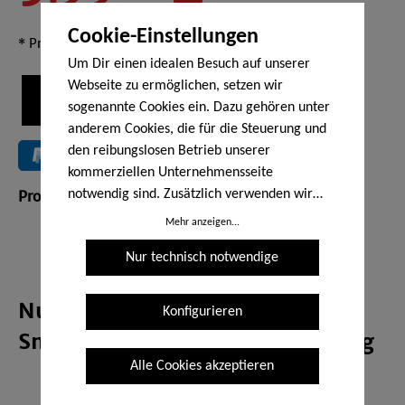
6,90 €*
(13.19% gespart)
Cookie-Einstellungen
* Preise inkl. MwSt. zzgl. Versandkosten
Um Dir einen idealen Besuch auf unserer
Webseite zu ermöglichen, setzen wir
In den Warenkorb
sogenannte Cookies ein. Dazu gehören unter
anderem Cookies, die für die Steuerung und
den reibungslosen Betrieb unserer
kommerziellen Unternehmensseite
Produktnummer:
SW10095.6
notwendig sind. Zusätzlich verwenden wir
Cookies zur anonymen Erhebung von
Mehr anzeigen...
Statistiken sowie solche, die zur Ausspielung
Nur technisch notwendige
und Anzeige personalisierter Inhalte auch
nach dem Besuch unserer Webseite
eingesetzt werden können. Durch unsere
Nuss-Geschenke - Edel-Nuss-
Konfigurieren
Cookie-Einstellungen kannst Du selbst
Snacks in schwarzer Verpackung
entscheiden, ob und welche Cookies Du
Alle Cookies akzeptieren
zulassen möchtest. Bitte beachte, dass
anhand Deiner getätigten Einstellungen
Entdecke jetzt unsere ausgewählten Edel Nüsse als