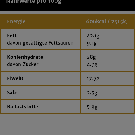
Nährwerte pro 100g
Energie
606kcal / 2515kJ
Fett
42.1g
davon gesättigte Fettsäuren
9.1g
Kohlenhydrate
28g
davon Zucker
4.7g
Eiweiß
17.7g
Salz
2.5g
Ballaststoffe
5.9g