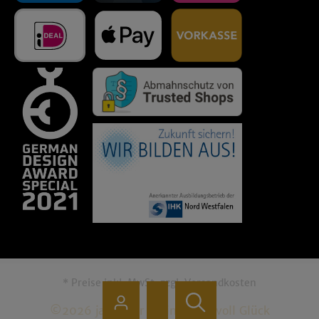
* Preise inkl. MwSt. zzgl.
Versandkosten
©2026 jalalld'or - Eine Handvoll Glück