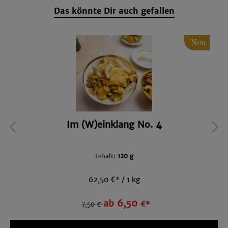
Das könnte Dir auch gefallen
Neu
Im (W)einklang No. 4
Inhalt:
120 g
62,50 €* / 1 kg
ab 6,50
€*
7,50 €