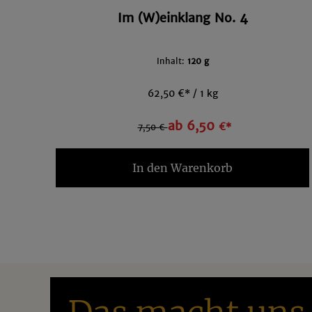
Im (W)einklang No. 4
Inhalt:
120 g
62,50 €* / 1 kg
ab 6,50
€*
7,50 €
In den Warenkorb