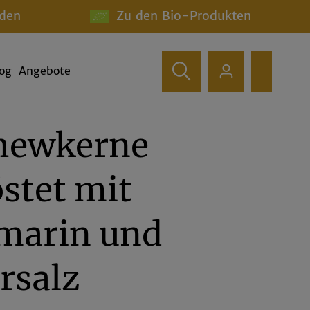
den
Zu den Bio-Produkten
log
Angebote
hewkerne
stet mit
marin und
rsalz