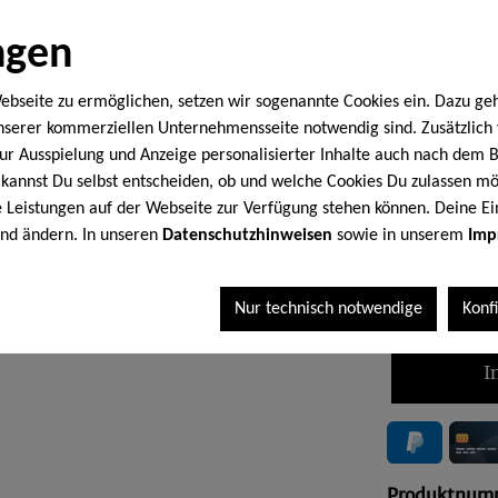
Inhalt
ngen
ebseite zu ermöglichen, setzen wir sogenannte Cookies ein. Dazu ge
Anzahl
unserer kommerziellen Unternehmensseite notwendig sind. Zusätzlic
 zur Ausspielung und Anzeige personalisierter Inhalte auch nach dem
kannst Du selbst entscheiden, ob und welche Cookies Du zulassen mö
8,9
le Leistungen auf der Webseite zur Verfügung stehen können. Deine Ei
end ändern. In unseren
Datenschutzhinweisen
sowie in unserem
Imp
Inhalt:
0.25 Ki
* Preise inkl.
Nur technisch notwendige
Konf
I
Produktnum