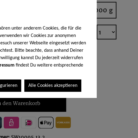
250g
1000 g
hören unter anderem Cookies, die für die
h verwenden wir Cookies zur anonymen
 Besuch unserer Webseite eingesetzt werden
chtest. Bitte beachte, dass anhand Deiner
0
€*
nwilligung kannst Du jederzeit widerrufen
ressum
findest Du weitere entsprechende
logramm
(35,60 €* / 1 Kilogramm)
 MwSt. zzgl. Versandkosten
igurieren
Alle Cookies akzeptieren
n den Warenkorb
mer:
SW10095.13.2