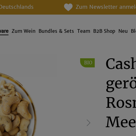
Deutschlands
Zum Newsletter anmel
ware
Zum Wein
Bundles & Sets
Team
B2B Shop
Neu
B
Cas
BIO
gerö
Ros
Mee