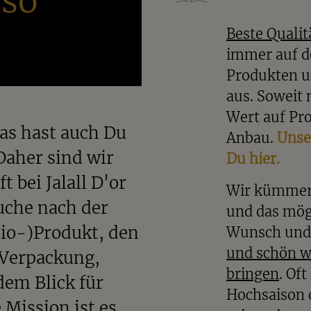
 so
Beste Qualit
immer auf d
Produkten u
aus. Soweit 
Wert auf Pro
das hast auch Du
Anbau.
Unser
 Daher sind wir
Du hier.
t bei Jalall D'or
Wir kümmern
Suche nach der
und das mögl
io-)Produkt, den
Wunsch und 
und schön w
 Verpackung,
bringen
. Of
em Blick für
Hochsaison 
Mission ist es,