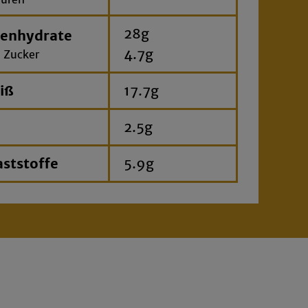
28g
enhydrate
4.7g
 Zucker
iß
17.7g
2.5g
aststoffe
5.9g