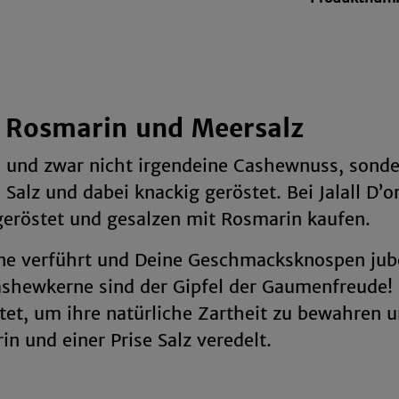
t Rosmarin und Meersalz
h und zwar nicht irgendeine Cashewnuss, sond
Salz und dabei knackig geröstet. Bei Jalall D’o
eröstet und gesalzen mit Rosmarin kaufen.
ne verführt und Deine Geschmacksknospen jube
shewkerne sind der Gipfel der Gaumenfreude! 
et, um ihre natürliche Zartheit zu bewahren 
 und einer Prise Salz veredelt.
r unterwegs suchst, Deine nächste Feier mit 