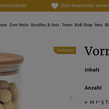
Deutschlands
Zum Newsletter anmel
ware
Zum Wein
Bundles & Sets
Team
B2B Shop
Neu
B
Vor
Reduziert
Inhalt
Anzahl
In 1-3 T