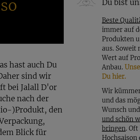
 so
Du bist un
er eine Dichtung, die die Behälter luftdicht ab
frisch und schließt Gerüche ein (oder aus).
Beste Qualit
immer auf d
problemlos in der Spülmaschine gereinigt wer
Produkten u
Hand.
aus. Soweit 
Wert auf Pro
das hast auch Du
t Du einfach den Deckel von dem 500ml Gla
Anbau.
Unser
arin anbieten.
 Daher sind wir
Du hier.
t bei Jalall D'or
Wir kümmern
Bambusdeckel kaufen
Suche nach der
und das mögl
orratsglas einzeln oder im günstigen Sparpake
io-)Produkt, den
Wunsch und 
und schön w
 Verpackung,
bringen
. Of
em Blick für
n Deinem bunten Vorratsschrank 😉
Hochsaison 