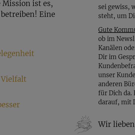
Mission ist es,
sei gewiss, 
 betreiben! Eine
steht, um D
Gute Kommu
ob im Newsle
Kanälen ode
legenheit
Dir im Gespr
Kundenbefr
unser Kunden
Vielfalt
anderen Bür
für Dich da.
darauf, mit 
besser
Wir liebe