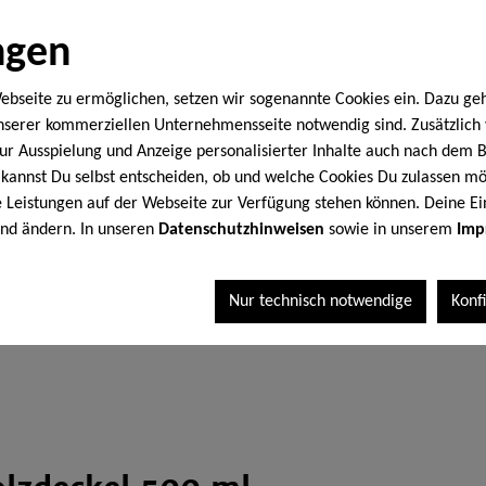
5,9
ngen
ebseite zu ermöglichen, setzen wir sogenannte Cookies ein. Dazu ge
Inhalt:
0.233 K
unserer kommerziellen Unternehmensseite notwendig sind. Zusätzlic
* Preise inkl.
 zur Ausspielung und Anzeige personalisierter Inhalte auch nach dem
kannst Du selbst entscheiden, ob und welche Cookies Du zulassen mö
le Leistungen auf der Webseite zur Verfügung stehen können. Deine Ei
I
end ändern. In unseren
Datenschutzhinweisen
sowie in unserem
Imp
Nur technisch notwendige
Konf
Produktnum