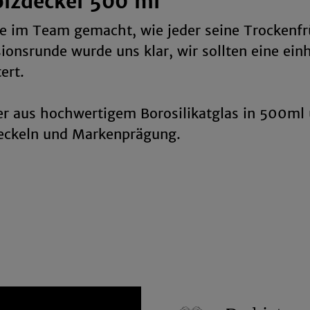
olzdeckel 500 ml
ge im Team gemacht, wie jeder seine Trockenf
ionsrunde wurde uns klar, wir sollten eine ein
ert.
ser aus hochwertigem Borosilikatglas in 500m
ckeln und Markenprägung.
bessere Aufbewahrung und meh
n auf der Hand, denn sie sind…
he und organisierte Vorratshaltung. Mit unse
rgen für bessere Übersichtlichkeit auf Regale