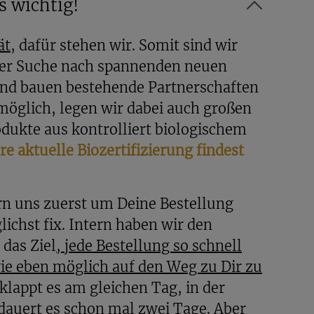
s wichtig!
schließt. Das hält
ät
, dafür stehen wir. Somit sind wir
er Suche nach spannenden neuen
den. Für den
nd bauen bestehende Partnerschaften
möglich, legen wir dabei auch großen
dukte aus kontrolliert biologischem
s abnehmen und
e aktuelle Biozertifizierung findest
 uns zuerst um Deine Bestellung
ichst fix. Intern haben wir den
t mit beiden
das Ziel
, jede Bestellung so schnell
ie eben möglich auf den Weg zu Dir zu
t klappt es am gleichen Tag, in der
dauert es schon mal zwei Tage. Aber