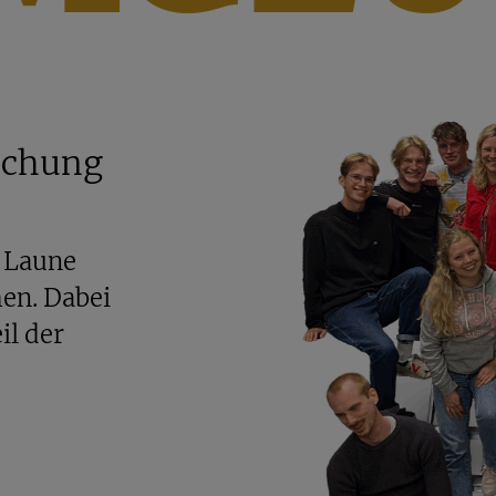
schung
r Laune
en. Dabei
il der