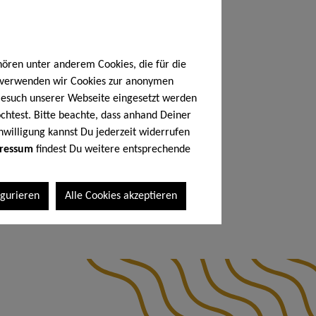
0
€*
%
6,90 €*
(14.49% gespart)
hören unter anderem Cookies, die für die
ilogramm
(25,32 €* / 1 Kilogramm)
h verwenden wir Cookies zur anonymen
 MwSt. zzgl. Versandkosten
 Besuch unserer Webseite eingesetzt werden
chtest. Bitte beachte, dass anhand Deiner
nwilligung kannst Du jederzeit widerrufen
n den Warenkorb
ressum
findest Du weitere entsprechende
igurieren
Alle Cookies akzeptieren
mer:
Sw11055.1