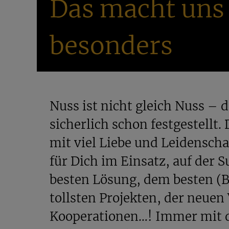
Das macht uns
LUFTDICHT
- Unsere Deckel verfügen üb
Deine Trockenfrüchte und Nüsse länger 
besonders
PFLEGELEICHT
- Unsere Gläser können 
Deckel empfiehlt sich das Spülen per 
Nuss ist nicht gleich Nuss – 
STILVOLL
– Wenn Besuch kommt, kanns
die Schokoladenmandeln, Nüsse usw. d
sicherlich schon festgestellt.
mit viel Liebe und Leidenschaf
Kleines Vorratsglas mit 
für Dich im Einsatz, auf der 
In unserem Onlineshop kannst Du das V
besten Lösung, dem besten (B
Größen zum Vorteilspreis kaufen.
tollsten Projekten, der neuen
Kooperationen…! Immer mit d
Schick uns doch gerne mal ein Foto vo