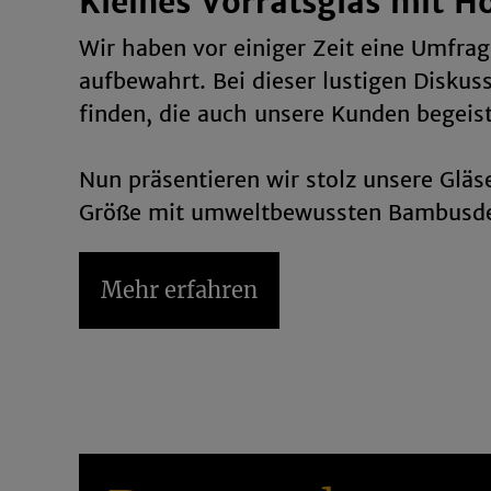
Kleines Vorratsglas mit H
Wir haben vor einiger Zeit eine Umfra
aufbewahrt. Bei dieser lustigen Diskuss
finden, die auch unsere Kunden begeist
Nun präsentieren wir stolz unsere Glä
Größe mit umweltbewussten Bambusde
Kleines Vorratsglas für 
Mehr erfahren
Die Vorteile dieser Vorratsgläser liege
PRAKTISCH
– für eine aufgeräumte Küc
Du Ordnung schaffen und halten. Sie so
und sehen dazu noch schick aus.