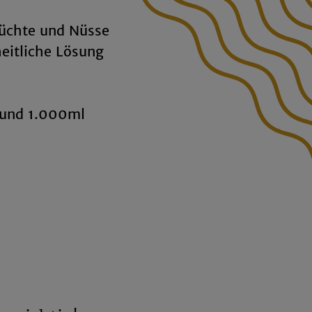
rüchte und Nüsse
heitliche Lösung
l und 1.000ml
r Ordnung
ren Gläsern kannst
n und in Schränken