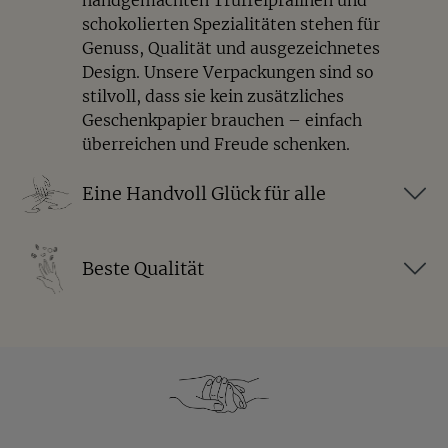
Schokolade sorgt für Cremigkeit, die Kokosflocken
schokolierten Spezialitäten stehen für
für eine feine Tropennote und die Mandel für den
Genuss, Qualität und ausgezeichnetes
knackigen Biss.
Design. Unsere Verpackungen sind so
Sind die Kokosmandeln als
stilvoll, dass sie kein zusätzliches
Geschenkpapier brauchen – einfach
Geschenk geeignet?
überreichen und Freude schenken.
Ja, durch ihre farbenfrohe Geschenkverpackung
Eine Handvoll Glück für alle
eignen sich die Kokosmandeln hervorragend als
Mitbringsel, kleine Aufmerksamkeit oder Geschenk
für Genießer.
Beste Qualität
Zu welchen Getränken passen
Kokosmandeln?
Besonders gut harmonieren sie mit Kaffee,
Cappuccino, Latte Macchiato, Tee oder einer heißen
Schokolade.