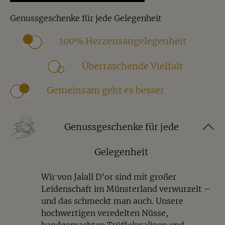
Eine schöne Geschenkidee für
Genussgeschenke für jede Gelegenheit
Schokoladenliebhaber, Naschkatzen, Kollegen,
Freunde oder alle, die hochwertige Süßigkeiten mit
100% Herzensangelegenheit
besonderem Geschmack schätzen.
Überraschende Vielfalt
Häufige Fragen zu Kokosmandeln
Gemeinsam geht es besser
Was sind Kokosmandeln?
Kokosmandeln sind knackige Mandeln, die mit
cremiger weißer Schokolade umhüllt und mit feinen
Genussgeschenke für jede
Kokosflocken veredelt werden. Die Kombination
sorgt für einen exotischen und zartschmelzenden
Gelegenheit
Genuss.
Wir von Jalall D’or sind mit großer
Wie schmecken Kokosmandeln?
Leidenschaft im Münsterland verwurzelt –
und das schmeckt man auch. Unsere
Kokosmandeln schmecken angenehm süß, leicht
hochwertigen veredelten Nüsse,
exotisch und wunderbar ausgewogen. Die weiße
handgemachten Trüffelpralinen und