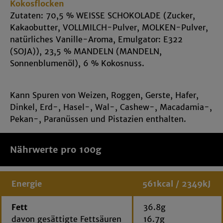
Kokosflocken
Kokosmandeln sorgen für einen Genussmoment, der
Zutaten: 70,5 % WEISSE SCHOKOLADE (Zucker,
ein bisschen nach Urlaub schmeckt. Die
Kakaobutter, VOLLMILCH-Pulver, MOLKEN-Pulver,
Kombination aus weißer Schokolade, Kokos und
natürliches Vanille-Aroma, Emulgator: E322
Mandel ist dabei angenehm harmonisch: nicht zu
(SOJA)), 23,5 % MANDELN (MANDELN,
süß, nicht zu schwer und einfach richtig gut
Sonnenblumenöl), 6 % Kokosnuss.
Eine Handvoll Kurzurlaub –
wenn Schokolade auf Kokos trifft
Kann Spuren von Weizen, Roggen, Gerste, Hafer,
Dinkel, Erd-, Hasel-, Wal-, Cashew-, Macadamia-,
Manche Snacks machen satt. Andere machen gute
Pekan-, Paranüssen und Pistazien enthalten.
Laune. Unsere Kokosmandeln verbinden
zartschmelzende weiße Schokolade mit exotischer
Kokosnote und dem knackigen Kern einer Mandel.
Nährwerte pro 100g
Eine kleine Besonderheit für alle, die Schokolade
gerne etwas anders genießen.
Energie
561kcal / 2349kJ
Genuss-Tipp: Perfekt zu Kaffee,
Fett
36.8g
Tee und süßen Genussmomenten
davon gesättigte Fettsäuren
16.7g