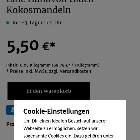
Kokosmandeln
In 1-3 Tagen bei Dir
5,50
€*
Inhalt:
0.08 Kilogramm
(68,75 €* / 1 Kilogramm)
* Preise inkl. MwSt. zzgl. Versandkosten
In den Warenkorb
Cookie-Einstellungen
Um Dir einen idealen Besuch auf unserer
Produktnummer:
SW1025
Webseite zu ermöglichen, setzen wir
sogenannte Cookies ein. Dazu gehören unter