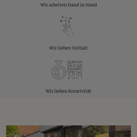
Für welche Anlässe eignen sich
Wir arbeiten Hand in Hand
Kokosmandeln?
Die Kokosmandeln sind ideal als
Geburtstagsgeschenk, kleines Dankeschön,
Mitbringsel für Gastgeber oder als süße
Aufmerksamkeit zwischendurch.
Wir lieben Vielfalt
Wo kann man Kokosmandeln
kaufen?
Die Kokosmandeln von Jalall D'or kannst Du
bequem online bestellen. Sie eignen sich als süßer
Wir lieben Kreativität
Snack für zwischendurch, als Geschenkidee oder für
kleine Genussmomente im Alltag.