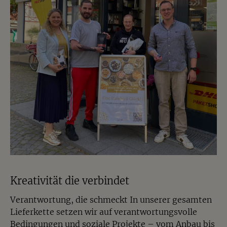
oder einem Aperitif.
Sind Wasabi-Erdnüsse als Geschenk
geeignet?
Ja, die farbenfrohe Verpackung und der
außergewöhnliche Geschmack machen die Wasabi-
Wunder zu einer originellen Geschenkidee für
Genießer und alle, die gerne neue Snacks
entdecken.
Wo kann man Wasabi-Erdnüsse
kaufen?
Die Wasabi-Wunder von Jalall D'or kannst Du
bequem online bestellen. Sie eignen sich als
würziger Snack für zwischendurch, als
Kreativität die verbindet
Weinbegleiter oder als besondere Geschenkidee.
Verantwortung, die schmeckt In unserer gesamten
Lieferkette setzen wir auf verantwortungsvolle
Bedingungen und soziale Projekte – vom Anbau bis