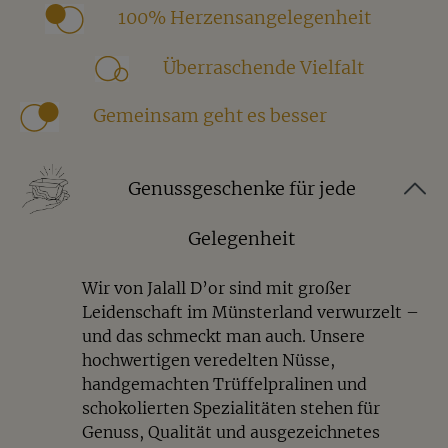
Nicht ganz ohne
100% Herzensangelegenheit
Unsere Wasabi-Wunder verbinden knusprige
Erdnüsse mit einem würzigen Wasabi-Mantel zu
Überraschende Vielfalt
einem Snack mit Charakter. Besonders, spannend
und garantiert nichts für langweilige
Gemeinsam geht es besser
Snackmomente.
Perfekt für alle, die gerne Neues probieren und das
Genussgeschenke für jede
Besondere suchen.
Genuss-Tipp
Gelegenheit
Die würzige Frische von Wasabi harmoniert
Wir von Jalall D’or sind mit großer
hervorragend mit trockenen Weißweinen wie
Leidenschaft im Münsterland verwurzelt –
Sauvignon Blanc oder Grüner Veltliner. Die
und das schmeckt man auch. Unsere
lebendige Säure der Weine sorgt für einen
hochwertigen veredelten Nüsse,
spannenden Gegenpol zur Schärfe und macht das
handgemachten Trüffelpralinen und
Geschmackserlebnis besonders ausgewogen.
schokolierten Spezialitäten stehen für
Auch zu einem Aperitif, Secco oder einem
Genuss, Qualität und ausgezeichnetes
geselligen Abend mit Freunden sind die Wasabi-