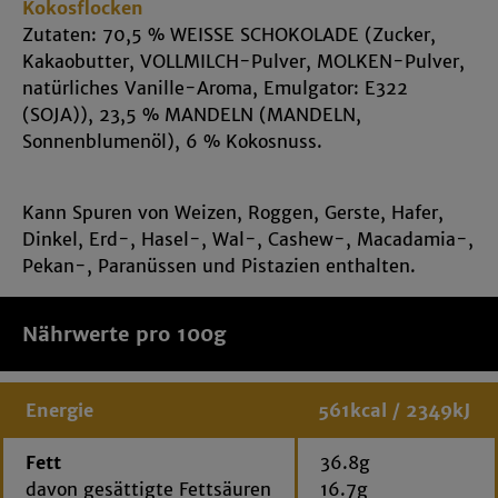
Kokosflocken
Kokosmandeln sorgen für einen Genussmoment, der
Zutaten: 70,5 % WEISSE SCHOKOLADE (Zucker,
ein bisschen nach Urlaub schmeckt. Die
Kakaobutter, VOLLMILCH-Pulver, MOLKEN-Pulver,
Kombination aus weißer Schokolade, Kokos und
natürliches Vanille-Aroma, Emulgator: E322
Mandel ist dabei angenehm harmonisch: nicht zu
(SOJA)), 23,5 % MANDELN (MANDELN,
süß, nicht zu schwer und einfach richtig gut
Sonnenblumenöl), 6 % Kokosnuss.
Eine Handvoll Kurzurlaub –
wenn Schokolade auf Kokos trifft
Kann Spuren von Weizen, Roggen, Gerste, Hafer,
Dinkel, Erd-, Hasel-, Wal-, Cashew-, Macadamia-,
Manche Snacks machen satt. Andere machen gute
Pekan-, Paranüssen und Pistazien enthalten.
Laune. Unsere Kokosmandeln verbinden
zartschmelzende weiße Schokolade mit exotischer
Kokosnote und dem knackigen Kern einer Mandel.
Nährwerte pro 100g
Eine kleine Besonderheit für alle, die Schokolade
gerne etwas anders genießen.
Energie
561kcal / 2349kJ
Genuss-Tipp: Perfekt zu Kaffee,
Fett
36.8g
Tee und süßen Genussmomenten
davon gesättigte Fettsäuren
16.7g