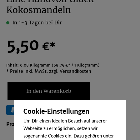
Kokosmandeln
In 1-3 Tagen bei Dir
5,50
€*
Inhalt:
0.08 Kilogramm
(68,75 €* / 1 Kilogramm)
* Preise inkl. MwSt. zzgl. Versandkosten
In den Warenkorb
Cookie-Einstellungen
Um Dir einen idealen Besuch auf unserer
Produktnummer:
SW1025
Webseite zu ermöglichen, setzen wir
sogenannte Cookies ein. Dazu gehören unter