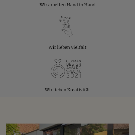
Für welche Anlässe eignen sich
Wir arbeiten Hand in Hand
Kokosmandeln?
Die Kokosmandeln sind ideal als
Geburtstagsgeschenk, kleines Dankeschön,
Mitbringsel für Gastgeber oder als süße
Aufmerksamkeit zwischendurch.
Wir lieben Vielfalt
Wo kann man Kokosmandeln
kaufen?
Die Kokosmandeln von Jalall D'or kannst Du
bequem online bestellen. Sie eignen sich als süßer
Wir lieben Kreativität
Snack für zwischendurch, als Geschenkidee oder für
kleine Genussmomente im Alltag.