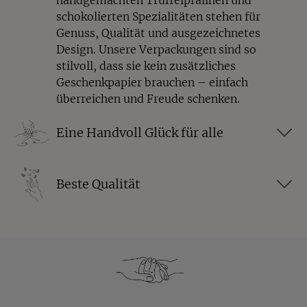
Schokolade sorgt für Cremigkeit, die Kokosflocken
schokolierten Spezialitäten stehen für
für eine feine Tropennote und die Mandel für den
Genuss, Qualität und ausgezeichnetes
knackigen Biss.
Design. Unsere Verpackungen sind so
Sind die Kokosmandeln als
stilvoll, dass sie kein zusätzliches
Geschenkpapier brauchen – einfach
Geschenk geeignet?
überreichen und Freude schenken.
Ja, durch ihre farbenfrohe Geschenkverpackung
Eine Handvoll Glück für alle
eignen sich die Kokosmandeln hervorragend als
Mitbringsel, kleine Aufmerksamkeit oder Geschenk
für Genießer.
Beste Qualität
Zu welchen Getränken passen
Kokosmandeln?
Besonders gut harmonieren sie mit Kaffee,
Cappuccino, Latte Macchiato, Tee oder einer heißen
Schokolade.