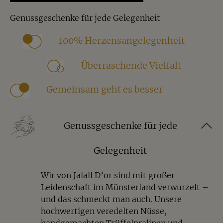
Eine schöne Geschenkidee für
Genussgeschenke für jede Gelegenheit
Schokoladenliebhaber, Naschkatzen, Kollegen,
Freunde oder alle, die hochwertige Süßigkeiten mit
100% Herzensangelegenheit
besonderem Geschmack schätzen.
Überraschende Vielfalt
Häufige Fragen zu Kokosmandeln
Gemeinsam geht es besser
Was sind Kokosmandeln?
Kokosmandeln sind knackige Mandeln, die mit
cremiger weißer Schokolade umhüllt und mit feinen
Genussgeschenke für jede
Kokosflocken veredelt werden. Die Kombination
sorgt für einen exotischen und zartschmelzenden
Gelegenheit
Genuss.
Wir von Jalall D’or sind mit großer
Wie schmecken Kokosmandeln?
Leidenschaft im Münsterland verwurzelt –
und das schmeckt man auch. Unsere
Kokosmandeln schmecken angenehm süß, leicht
hochwertigen veredelten Nüsse,
exotisch und wunderbar ausgewogen. Die weiße
handgemachten Trüffelpralinen und