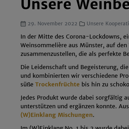
Unsere Weinbe
29. November 2022
Unsere Kooperat
In der Mitte des Corona-Lockdowns, ein
Weinsommelière aus Münster, auf den W
zusammenzustellen, die als perfekte Be
Die Leidenschaft und Begeisterung, die
und kombinierten wir verschiedene Pr
süße
Trockenfrüchte
bis hin zu schoko
Jedes Produkt wurde dabei sorgfältig a
unterstützen und ergänzen konnte. Aus
(W)Einklang Mischungen
.
Im (W)Einklang No. 1 bis 2 wurde dabei