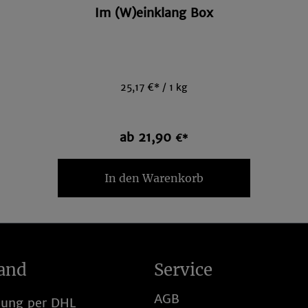
Im (W)einklang Box
25,17 €* / 1 kg
ab 21,90
€*
In den Warenkorb
and
Service
AGB
lung per DHL