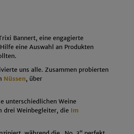
rixi Bannert, eine engagierte
 Hilfe eine Auswahl an Produkten
llten.
ivierte uns alle. Zusammen probierten
en
Nüssen
, über
ie unterschiedlichen Weine
 drei Weinbegleiter, die
Im
zipiert, während die „No. 3“ perfekt