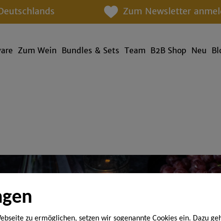
Deutschlands
Zum Newsletter anmel
ware
Zum Wein
Bundles & Sets
Team
B2B Shop
Neu
Bl
ngen
ebseite zu ermöglichen, setzen wir sogenannte Cookies ein. Dazu ge