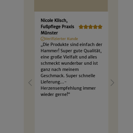
Nicole Klisch,
Rolan
Fußpflege Praxis
Brunwi
Münster
Jacqu
Verifizierter Kunde
Münst
„Die Produkte sind einfach der
Altenr
ben die
Hammer! Super gute Qualität,
Verif
von Jalall
eine große Vielfalt und alles
„Die W
ollen
schmeckt wunderbar und ist
unters
aben es
ganz nach meinem
Mischu
Geschmack. Super schnelle
unser
schafft
Lieferung…-
inzwis
Herzensempfehlung immer
von Ja
wieder gerne!“
Jacque
Münste
n
Kunde
wieder
sind nicht
Ergän
r
Weinpr
e Glück