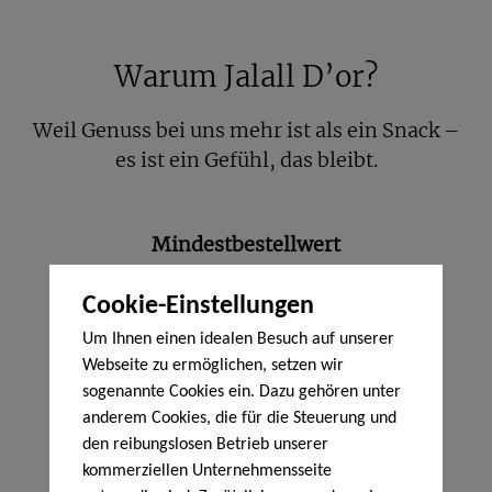
Glücksmomente
Warum Jalall D’or?
Weil Genuss bei uns mehr ist als ein Snack –
es ist ein Gefühl, das bleibt.
Mindestbestellwert
150 Euro netto
Cookie-Einstellungen
Versandkostenfrei
Um Ihnen einen idealen Besuch auf unserer
ab 350 Euro netto innerhalb Deutschlands
Webseite zu ermöglichen, setzen wir
Private Label
sogenannte Cookies ein. Dazu gehören unter
anderem Cookies, die für die Steuerung und
Wir bieten Ihnen eine Private Label Option
den reibungslosen Betrieb unserer
kommerziellen Unternehmensseite