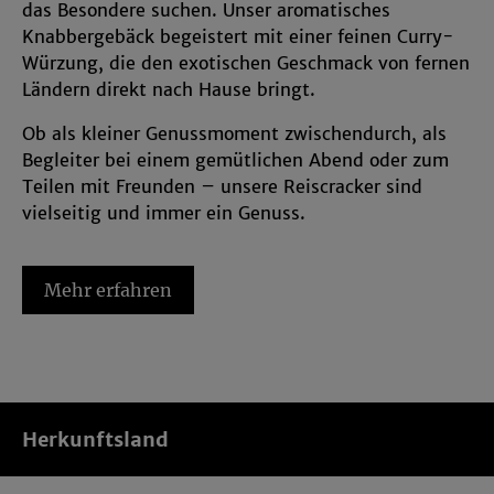
das Besondere suchen. Unser aromatisches
und in den Cookie-Einstellungen
Knabbergebäck begeistert mit einer feinen Curry-
entsprechend ändern. In unseren
Würzung, die den exotischen Geschmack von fernen
Datenschutzhinweisen
sowie in unserem
Ländern direkt nach Hause bringt.
Impressum
findest Du weitere entsprechende
Informationen.
Ob als kleiner Genussmoment zwischendurch, als
Begleiter bei einem gemütlichen Abend oder zum
Teilen mit Freunden – unsere Reiscracker sind
vielseitig und immer ein Genuss.
Die feine Kombination aus leichter Reisbasis und
intensiver Würze macht unsere Curry Kracher nicht
Mehr erfahren
nur unglaublich lecker, sondern auch zu einem
besonderen Highlight auf jedem Snack-Teller und
zu einem halbtrockenen Weißwein. Ob als kleiner
Genussmoment zwischendurch, als Begleiter bei
einem gemütlichen Abend oder zum Teilen mit
Herkunftsland
Freunden - unsere Reiscracker bringen
Abwechslung und Geschmack in den Alltag.