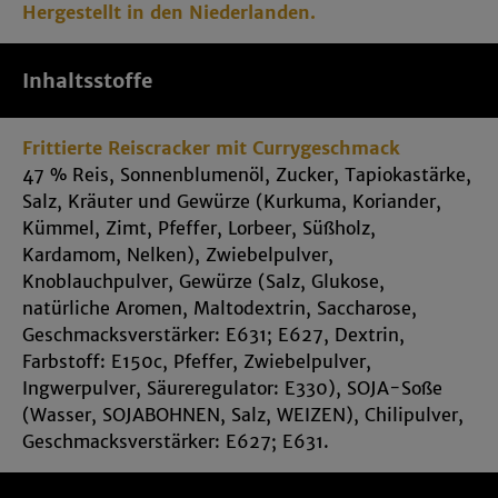
Hergestellt in den Niederlanden.
Unser Geheimtipp:
Die süßlich-milde Schärfe der
Curry Kracher harmoniert besonders mit
Weißweinen wie einem halbtrockenen Riesling oder
Inhaltsstoffe
einem Gewürztraminer.
👉 Jetzt probieren und das knusprige Vergnügen
Frittierte Reiscracker mit Currygeschmack
genießen!
47 % Reis, Sonnenblumenöl, Zucker, Tapiokastärke,
Salz, Kräuter und Gewürze (Kurkuma, Koriander,
Kümmel, Zimt, Pfeffer, Lorbeer, Süßholz,
Kardamom, Nelken), Zwiebelpulver,
Knoblauchpulver, Gewürze (Salz, Glukose,
natürliche Aromen, Maltodextrin, Saccharose,
Geschmacksverstärker: E631; E627, Dextrin,
Farbstoff: E150c, Pfeffer, Zwiebelpulver,
Ingwerpulver, Säureregulator: E330), SOJA-Soße
(Wasser, SOJABOHNEN, Salz, WEIZEN), Chilipulver,
Geschmacksverstärker: E627; E631.