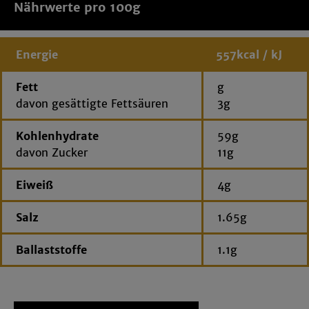
Nährwerte pro 100g
Energie
557kcal / kJ
Fett
g
davon gesättigte Fettsäuren
3g
Kohlenhydrate
59g
davon Zucker
11g
Eiweiß
4g
Salz
1.65g
Ballaststoffe
1.1g