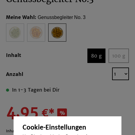
Meine Wahl:
Genussbegleiter No. 3
Inhalt
80 g
100 g
Anzahl
In 1-3 Tagen bei Dir
4,95
€*
%
5,50 €*
(10% gespart)
Cookie-Einstellungen
Inhalt:
0.08 Kilogramm
(61,88 €* / 1 Kilogramm)