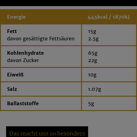
Energie
445kcal / 1870kJ
Fett
15g
davon gesättigte Fettsäuren
2.5g
Kohlenhydrate
65g
davon Zucker
22g
Eiweiß
10g
Salz
1.07g
Ballaststoffe
5g
Das macht uns so besonders