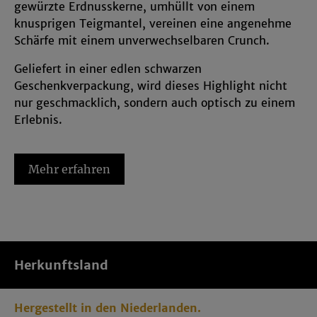
gewürzte Erdnusskerne, umhüllt von einem
und in den Cookie-Einstellungen
knusprigen Teigmantel, vereinen eine angenehme
entsprechend ändern. In unseren
Schärfe mit einem unverwechselbaren Crunch.
Datenschutzhinweisen
sowie in unserem
Impressum
findest Du weitere entsprechende
Geliefert in einer edlen schwarzen
Informationen.
Geschenkverpackung, wird dieses Highlight nicht
nur geschmacklich, sondern auch optisch zu einem
Erlebnis.
💡 Geheimtipp für Weinliebhaber: Die pikante
Schärfe harmoniert hervorragend mit kräftigen,
Mehr erfahren
fruchtigen Rotweinen wie Shiraz oder Malbec. Sie
unterstreicht die dunklen Beerenaromen und setzt
geschmackliche Akzente, die begeistern.
Herkunftsland
Hergestellt in den Niederlanden.